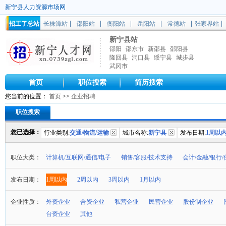
新宁县人力资源市场网
招工了总站
长株潭站
邵阳站
衡阳站
岳阳站
常德站
张家界站
新宁县站
邵阳
邵东市
新邵县
邵阳县
隆回县
洞口县
绥宁县
城步县
武冈市
首页
职位搜索
简历搜索
您当前的位置：
首页
>>
企业招聘
职位搜索
您已选择：
行业类别:
交通/物流/运输
城市名称:
新宁县
发布日期:
1周以
职位大类：
计算机/互联网/通信/电子
销售/客服/技术支持
会计/金融/银行/
发布日期：
1周以内
2周以内
3周以内
1月以内
企业性质：
外资企业
合资企业
私营企业
民营企业
股份制企业
台资企业
其他