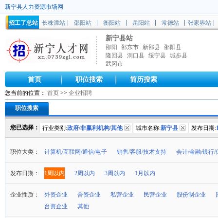
新宁县人力资源市场网
招工了总站
长株潭站
邵阳站
衡阳站
岳阳站
常德站
张家界站
新宁县站
邵阳
邵东市
新邵县
邵阳县
隆回县
洞口县
绥宁县
城步县
武冈市
首页
职位搜索
简历搜索
您当前的位置：
首页
>>
企业招聘
职位搜索
您已选择：
行业类别:
政府/非赢利机构/其他
城市名称:
新宁县
发布日期:
职位大类：
计算机/互联网/通信/电子
销售/客服/技术支持
会计/金融/银行/
发布日期：
1周以内
2周以内
3周以内
1月以内
企业性质：
外资企业
合资企业
私营企业
民营企业
股份制企业
台资企业
其他