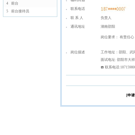
福利待遇
4
前台
联系电话
5
前台接待员
联 系 人
负责人
通讯地址
湖南邵阳
岗位要求： 有责任
岗位描述
工作地址：邵阳、武
面试电址: 邵阳市大
☎️ 联系电话:187159
[申请