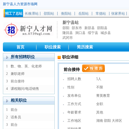
新宁县人力资源市场网
招工了总站
长株潭站
邵阳站
衡阳站
岳阳站
常德站
张家界站
新宁县站
邵阳
邵东市
新邵县
邵阳县
隆回县
洞口县
绥宁县
城步县
武冈市
首页
职位搜索
简历搜索
所有招聘职位
职位详细
1
数、物、英、化老师
前台接待
2
兼职老师
招聘人数
5人
3
前台接待
性别
不限
4
课程顾问/电话销售
发布单位
菁英教育
相关职位
工作方式
全职
1
前台
年龄要求
其他
2
话务员
工作地区
湖南 邵阳 大祥区
3
前台