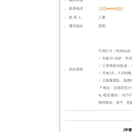
福利待遇
联系电话
联 系 人
人事
通讯地址
邵阳
不用打卡｜时间自由
✅ 年龄20–40岁，学
✅ 工资底薪加提成，
岗位描述
✅ 月休3天，9:30到
✅ 正能量团队，氛
📍 地址：北塔区恒
📞 电话/微信：182747
期待踏实、肯干、想
[申请