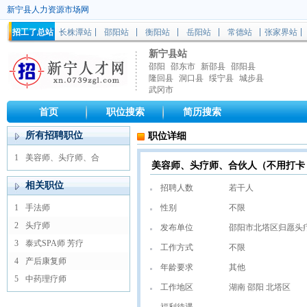
新宁县人力资源市场网
招工了总站
长株潭站
邵阳站
衡阳站
岳阳站
常德站
张家界站
新宁县站
邵阳
邵东市
新邵县
邵阳县
隆回县
洞口县
绥宁县
城步县
武冈市
首页
职位搜索
简历搜索
所有招聘职位
职位详细
1
美容师、头疗师、合
美容师、头疗师、合伙人（不用打卡
相关职位
招聘人数
若干人
1
手法师
性别
不限
2
头疗师
发布单位
邵阳市北塔区归愿头
3
泰式SPA师 芳疗
工作方式
不限
4
产后康复师
年龄要求
其他
5
中药理疗师
工作地区
湖南 邵阳 北塔区