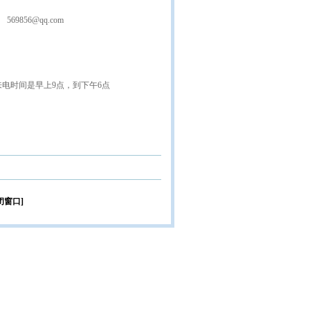
569856@qq.com
来电时间是早上9点，到下午6点
闭窗口]