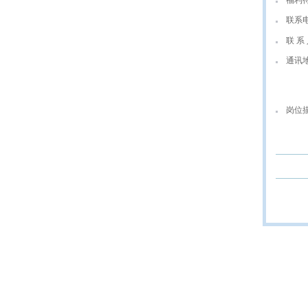
福利
联系
联 系 
通讯
岗位