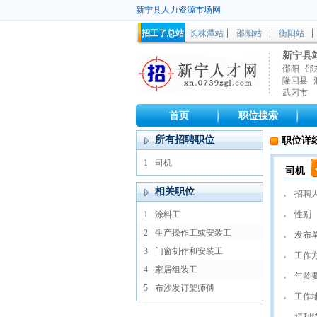
新宁县人力资源市场网
招工了总站
长株潭站
邵阳站
衡阳站
新宁县
邵阳
邵
隆回县
武冈市
首页
职位搜索
所有招聘职位
职位详
1
司机
司机
相关职位
招聘
1
涂料工
性别
2
生产操作工或安装工
发布
3
门窗制作和安装工
工作
4
家居组装工
年龄
5
布沙发订架师傅
工作