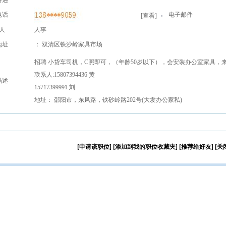
待遇
电话
电子邮件
[
查看
]
人
人事
地址
： 双清区铁沙岭家具市场
招聘 小货车司机，C照即可，（年龄50岁以下），会安装办公室家具，
联系人:15807394436 黄
描述
15717399991 刘
地址： 邵阳市，东风路，铁砂岭路202号(大发办公家私)
[申请该职位]
[添加到我的职位收藏夹]
[推荐给好友]
[关