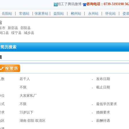
招工了腾讯微博
咨询电话：0739-5193190 562
岳阳站
常德站
张家界站
益阳站
郴州站
永州站
怀化站
娄
站
东市
新邵县
邵阳县
洞口县
绥宁县
城步县
简历搜索
细
人数
若干人
发布日期
不限
截止日期
单位
大发家私厂
方式
不限
最低学历要求
要求
55岁以下
婚姻要求
地区
湖南 邵阳 双清区
薪酬待遇