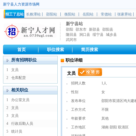
新宁县人力资源市场网
招工了总站
长株潭站
邵阳站
衡阳站
岳阳站
常德站
张家界站
新宁县站
邵阳
邵东市
新邵县
邵阳县
隆回县
洞口县
绥宁县
城步县
武冈市
首页
职位搜索
简历搜索
所有招聘职位
职位详细
1
文员
文员
2
仓库配货
招聘人数
1人
相关职位
性别
女
1
办公室文员
发布单位
邵阳市双清区鸿大建
2
文员
工作方式
不限
3
文员
年龄要求
其他
4
行政后勤人员
工作地区
湖南 邵阳 双清区
5
统计员