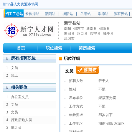
新宁县人力资源市场网
招工了总站
长株潭站
邵阳站
衡阳站
岳阳站
常德站
张家界站
新宁县站
邵阳
邵东市
新邵县
邵阳县
隆回县
洞口县
绥宁县
城步县
武冈市
首页
职位搜索
简历搜索
所有招聘职位
职位详细
1
文员
文员
2
普工
招聘人数
若干人
相关职位
性别
不限
1
办公室文员
发布单位
聚福蓝光窗
2
文员
工作方式
不限
3
文员
年龄要求
55岁以下
4
行政后勤人员
工作地区
湖南 邵阳 双清区
5
统计员