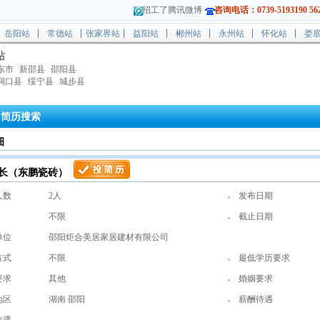
招工了腾讯微博
咨询电话：0739-5193190 562
岳阳站
常德站
张家界站
益阳站
郴州站
永州站
怀化站
娄
站
东市
新邵县
邵阳县
洞口县
绥宁县
城步县
简历搜索
细
长（东鹏瓷砖）
人数
2人
发布日期
不限
截止日期
单位
邵阳炬合美居家居建材有限公司
方式
不限
最低学历要求
要求
其他
婚姻要求
地区
湖南 邵阳
薪酬待遇