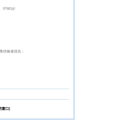
97683@
销售经验者优先；
闭窗口]