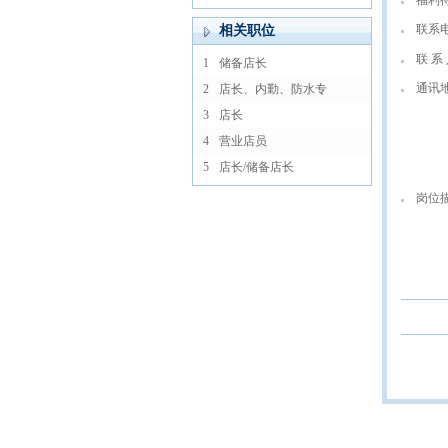
福利
联系
相关职位
联 系 
1
储备店长
通讯
2
店长、内勤、防水专
3
店长
4
营业店员
5
店长/储备店长
岗位