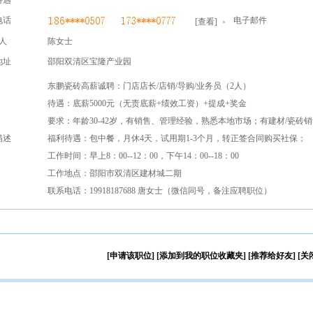
待遇
电话
电子邮件
[
查看
]
人
陈女士
地址
邵阳双清区宝隆产业园
东鹏瓷砖高薪诚聘：门店店长/店销/导购/业务员（2人）
待遇：底薪5000元（无责底薪+绩效工资）+提成+奖金
要求：年龄30-42岁，有销售、管理经验，熟悉本地市场；有建材/瓷砖
描述
福利待遇：包中餐，月休4天，试用期1-3个月，转正签合同购买社保；
工作时间：早上8：00--12：00，下午14：00--18：00
工作地点：邵阳市双清区建材城二期
联系电话：19918187688 唐女士（微信同号，备注应聘职位）
[申请该职位]
[添加到我的职位收藏夹]
[推荐给好友]
[关