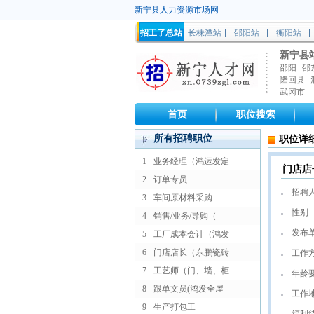
新宁县人力资源市场网
招工了总站
长株潭站
邵阳站
衡阳站
新宁县
邵阳
邵
隆回县
武冈市
首页
职位搜索
所有招聘职位
职位详
1
业务经理（鸿运发定
门店店
2
订单专员
招聘
3
车间原材料采购
性别
4
销售/业务/导购（
发布
5
工厂成本会计（鸿发
6
门店店长（东鹏瓷砖
工作
7
工艺师（门、墙、柜
年龄
8
跟单文员(鸿发全屋
工作
9
生产打包工