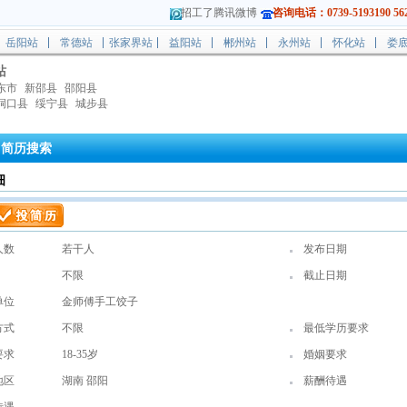
招工了腾讯微博
咨询电话：0739-5193190 562
岳阳站
常德站
张家界站
益阳站
郴州站
永州站
怀化站
娄
站
东市
新邵县
邵阳县
洞口县
绥宁县
城步县
简历搜索
细
人数
若干人
发布日期
不限
截止日期
单位
金师傅手工饺子
方式
不限
最低学历要求
要求
18-35岁
婚姻要求
地区
湖南 邵阳
薪酬待遇