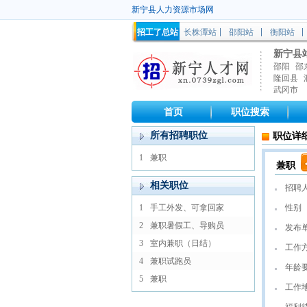
新宁县人力资源市场网
招工了总站
长株潭站
邵阳站
衡阳站
新宁县
邵阳
邵
隆回县
武冈市
首页
职位搜索
所有招聘职位
职位详
1
兼职
兼职
相关职位
招聘
1
手工外发、可拿回家
性别
2
兼职暑假工、导购员
发布
3
室内兼职（日结）
工作
4
兼职试跑员
年龄
5
兼职
工作