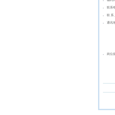
福利
联系
联 系 
通讯
岗位