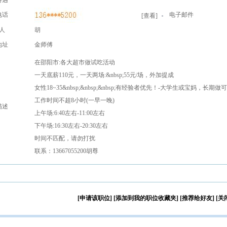
待遇
电话
电子邮件
[
查看
]
人
胡
地址
金师傅
在邵阳市:各大超市做试吃活动
一天底薪110元，一天两场:&nbsp;55元/场，外加提成
女性18~35&nbsp;&nbsp;&nbsp;有经验者优先！-大学生或宝妈，长期
工作时间不超8小时(一早一晚)
描述
上午场:6:40左右-11:00左右
下午场:16:30左右-20:30左右
时间不匹配，请勿打扰
联系：13667055200胡尊
[申请该职位]
[添加到我的职位收藏夹]
[推荐给好友]
[关