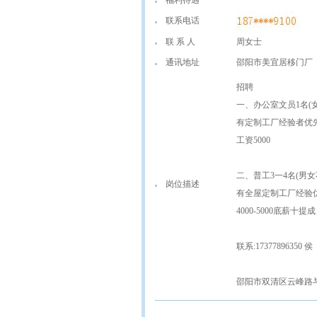
福利待遇
联系电话
联 系 人
周女士
通讯地址
邵阳市美宜居移门厂
招聘
一、办公室文员1名(
有定制工厂经验者优
工资5000
二、普工3一4名(男女不
岗位描述
有全屋定制工厂经验
4000-5000底薪十提成
联系:17377896350 侯
邵阳市双清区云峰路