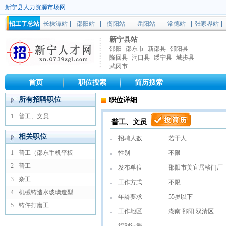
新宁县人力资源市场网
招工了总站
长株潭站
邵阳站
衡阳站
岳阳站
常德站
张家界站
新宁县站
邵阳
邵东市
新邵县
邵阳县
隆回县
洞口县
绥宁县
城步县
武冈市
首页
职位搜索
简历搜索
所有招聘职位
职位详细
1
普工、文员
普工、文员
相关职位
招聘人数
若干人
1
普工（邵东手机平板
性别
不限
2
普工
发布单位
邵阳市美宜居移门厂
3
杂工
工作方式
不限
4
机械铸造水玻璃造型
年龄要求
55岁以下
5
铸仵打磨工
工作地区
湖南 邵阳 双清区