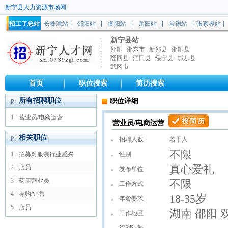
新宁县人力资源市场网
招工了总站
长株潭站
邵阳站
衡阳站
岳阳站
常德站
张家界站
新宁县站
邵阳
邵东市
新邵县
邵阳县
隆回县
洞口县
绥宁县
城步县
武冈市
首页
职位搜索
简历搜索
所有招聘职位
职位详细
1
营业员/电商运营
营业员/电商运营
相关职位
招聘人数
若干人
不限
1
招募对服装行业感兴
性别
真心爱礼
2
店员
发布单位
3
药店营业员
不限
工作方式
4
导购/销售
18-35岁
年龄要求
5
店员
湖南 邵阳 
工作地区