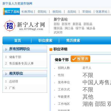
新宁县人力资源市场网
招工了总站
长株潭站
邵阳站
衡阳站
岳阳站
常德站
张家界站
新宁县站
邵阳
邵东市
新邵县
邵阳县
隆回县
洞口县
绥宁县
城步县
武冈市
首页
职位搜索
简历搜索
所有招聘职位
职位详细
1
储备干部
储备干部
2
售后服务专员/人事
招聘人数
若干人
相关职位
不限
性别
中国人寿售
1
总经理
发布单位
2
厂长
不限
工作方式
其他
年龄要求
湖南 邵阳 
工作地区