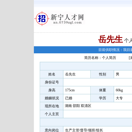
岳先生
个
目前供职情况：我目
简历名称：个人简历
[
姓名
岳先生
性别
男
身份证号
身高
175cm
体重
60kg
婚姻状况
已婚
学历
大专
湖南 邵阳 双清区
现所在地
个人主页
意向岗位
生产主管/督导/领班/组长