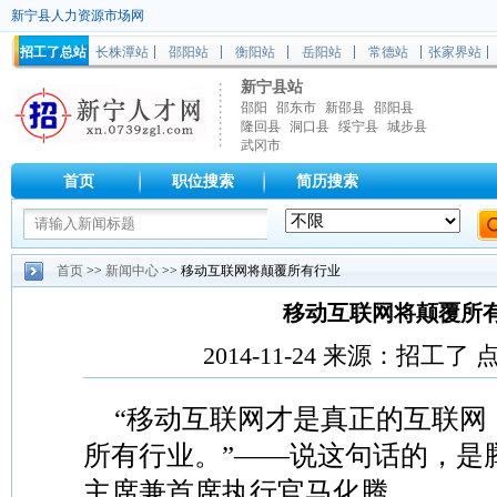
新宁县人力资源市场网
招工了总站
长株潭站
邵阳站
衡阳站
岳阳站
常德站
张家界站
新宁县站
邵阳
邵东市
新邵县
邵阳县
隆回县
洞口县
绥宁县
城步县
武冈市
首页
职位搜索
简历搜索
首页
>>
新闻中心
>> 移动互联网将颠覆所有行业
移动互联网将颠覆所
2014-11-24 来源：招工了
“移动互联网才是真正的互联网
所有行业。”——说这句话的，是
主席兼首席执行官马化腾。