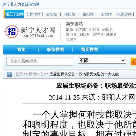
新宁县人力资源市场网
招工了总站
长株潭站
邵阳站
衡阳站
岳阳站
常德站
张家界站
新宁县站
邵阳
邵东市
新邵县
邵阳县
隆回县
洞口县
绥宁县
城步县
武冈市
首页
职位搜索
简历搜索
首页
>>
新闻中心
>> 应届生职场必备：职场最受欢迎的十大技能
应届生职场必备：职场最受欢
2014-11-25 来源：邵阳人才
一个人掌握何种技能取决
和聪明程度，也取决于他所
制定的事业目标，拥有过硬