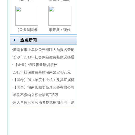
【公务员国考
李开复：现代
热点新闻
·
湖南省事业单位公开招聘人员报名登记
表
·
长沙市2013年社会保险缴费基数调整通
知
·
【企业】锦程职业培训学校
·
2015年社保缴费基数湖南暂定4025元
·
【国考】2014年度中央机关及其直属机
构
·
【国企】湖南长韶娄高速公路有限公司
招聘收
·
单位不缴纳公积金最高罚5万
·
用人单位只和劳动者签试用期合同，是
否合法