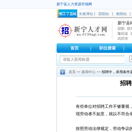
新宁县人力资源市场网
招工了总站
长株潭站
邵阳站
衡阳站
新宁县
邵阳
邵
隆回县
武冈市
首页
职位搜索
首页
>>
新闻中心
>> 招聘中，录用条件
招聘
有些单位对招聘工作不够重视
现劳动者不如意，就以不符合
按照劳动法律规定，劳动争议