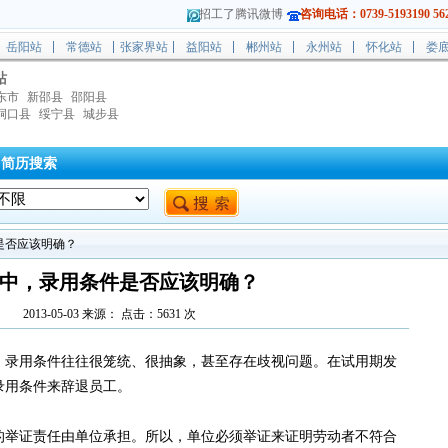
招工了腾讯微博
咨询电话：0739-5193190 562
岳阳站
常德站
张家界站
益阳站
郴州站
永州站
怀化站
娄
站
东市
新邵县
邵阳县
洞口县
绥宁县
城步县
简历搜索
是否应该明确？
中，录用条件是否应该明确？
2013-05-03 来源： 点击：
5631
次
，录用条件往往很笼统、很抽象，甚至存在歧视问题。在试用期发
录用条件来辞退员工。
的举证责任由单位承担。所以，单位必须举证来证明劳动者不符合