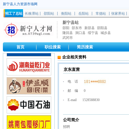
新宁县人力资源市场网
招工了总站
长株潭站
邵阳站
衡阳站
岳阳站
常德站
张家界站
新宁县站
邵阳
邵东市
新邵县
邵阳县
隆回县
洞口县
绥宁县
城步县
武冈市
首页
职位搜索
简历搜索
企业相关资料
京东直营
电 话
邮 编
0
E-mail
1528588830
公司简介
招聘