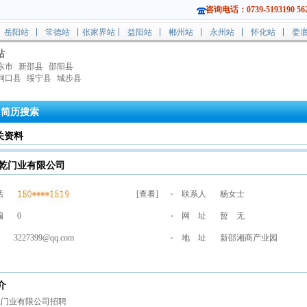
咨询电话：0739-5193190 562
岳阳站
常德站
张家界站
益阳站
郴州站
永州站
怀化站
娄
站
东市
新邵县
邵阳县
洞口县
绥宁县
城步县
简历搜索
关资料
乾门业有限公司
话
[
查看
]
联系人
杨女士
编
0
网 址
暂 无
3227399@qq.com
地 址
新邵湘商产业园
介
乾门业有限公司招聘