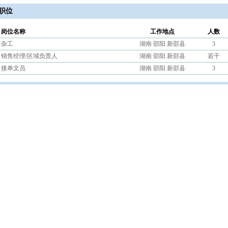
职位
岗位名称
工作地点
人数
杂工
湖南 邵阳 新邵县
3
销售经理/区域负责人
湖南 邵阳 新邵县
若干
接单文员
湖南 邵阳 新邵县
3