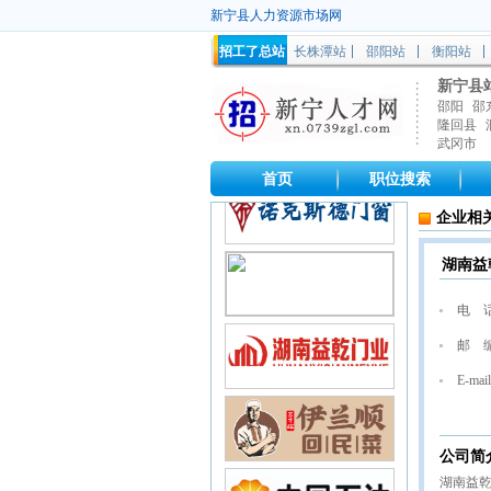
新宁县人力资源市场网
招工了总站
长株潭站
邵阳站
衡阳站
新宁县
邵阳
邵
隆回县
武冈市
首页
职位搜索
企业相
湖南益
电 
邮 
E-mail
公司简
湖南益