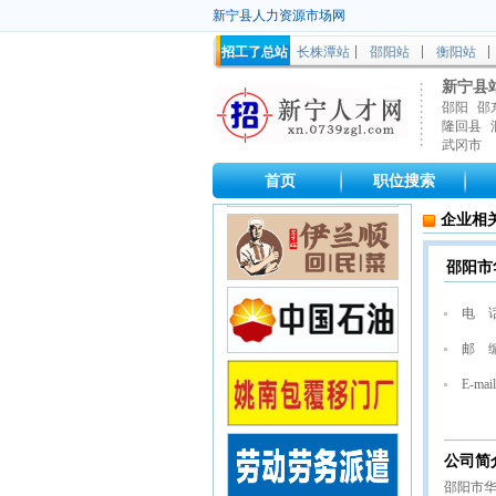
新宁县人力资源市场网
招工了总站
长株潭站
邵阳站
衡阳站
新宁县
邵阳
邵
隆回县
武冈市
首页
职位搜索
企业相
邵阳市
电 
邮 
E-mail
公司简
邵阳市