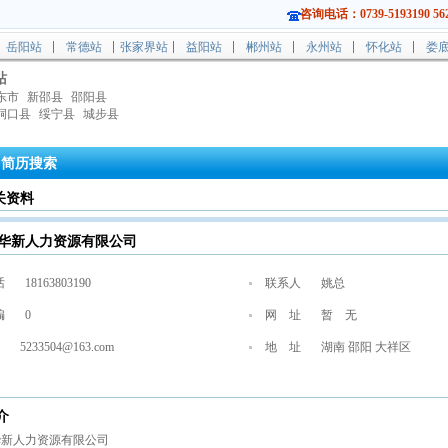
咨询电话：0739-5193190 562
岳阳站
常德站
张家界站
益阳站
郴州站
永州站
怀化站
娄
站
东市
新邵县
邵阳县
洞口县
绥宁县
城步县
简历搜索
关资料
华新人力资源有限公司
话
18163803190
联系人
姚总
编
0
网 址
暂 无
5233504@163.com
地 址
湖南 邵阳 大祥区
介
华新人力资源有限公司