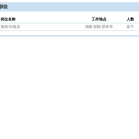
职位
岗位名称
工作地点
人数
装卸/分拣员
湖南 邵阳 邵东市
若干