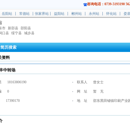
咨询电话：0739-5193190 562
岳阳站
常德站
张家界站
益阳站
郴州站
永州站
怀化站
娄
站
东市
新邵县
邵阳县
洞口县
绥宁县
城步县
简历搜索
关资料
丰中转场
话
18163806190
联系人
曾女士
编
0
网 址
暂 无
17390170
地 址
邵东黑田铺镇印刷产业
介