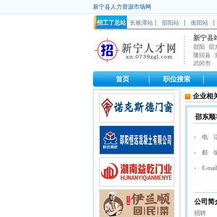
新宁县人力资源市场网
招工了总站
长株潭站
邵阳站
衡阳站
新宁县
邵阳
邵
隆回县
武冈市
首页
职位搜索
企业相
邵东顺
电 
邮 
E-mail
公司简
招聘