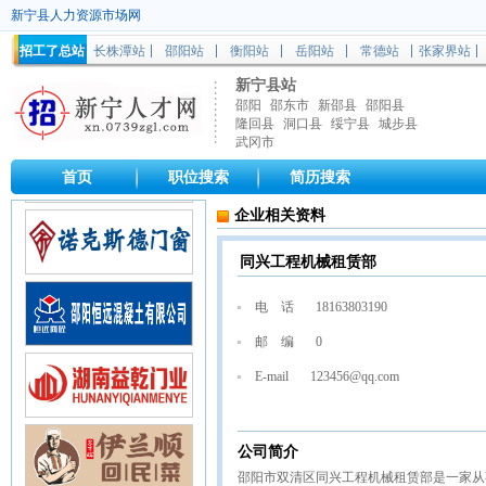
新宁县人力资源市场网
招工了总站
长株潭站
邵阳站
衡阳站
岳阳站
常德站
张家界站
新宁县站
邵阳
邵东市
新邵县
邵阳县
隆回县
洞口县
绥宁县
城步县
武冈市
首页
职位搜索
简历搜索
企业相关资料
同兴工程机械租赁部
电 话
18163803190
邮 编
0
E-mail
123456@qq.com
公司简介
邵阳市双清区同兴工程机械租赁部是一家从