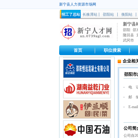
新宁县人力资源市场网
招工了总站
长株潭站
邵阳站
衡阳站
新宁县
邵阳
邵
隆回县
武冈市
首页
职位搜索
企业相
邵阳市
电 
邮 
E-mail
公司简
公司自2