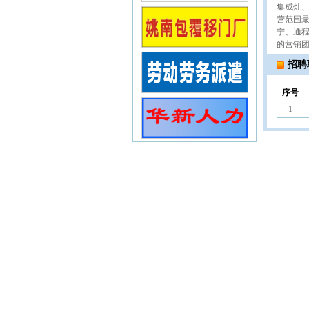
集成灶
营范围
宁、通
的营销
招聘
序号
1