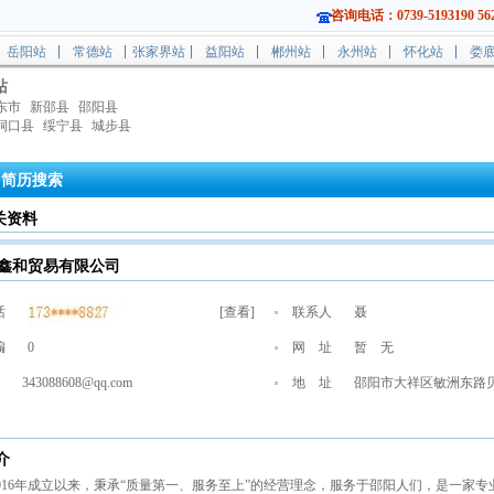
咨询电话：0739-5193190 562
岳阳站
常德站
张家界站
益阳站
郴州站
永州站
怀化站
娄
站
东市
新邵县
邵阳县
洞口县
绥宁县
城步县
简历搜索
关资料
鑫和贸易有限公司
话
[
查看
]
联系人
聂
编
0
网 址
暂 无
343088608@qq.com
地 址
邵阳市大祥区敏洲东路
和&amp;amp;邵阳承珉
介
016年成立以来，秉承“质量第一、服务至上”的经营理念，服务于邵阳人们，是一家