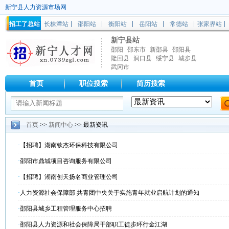
新宁县人力资源市场网
招工了总站
长株潭站
邵阳站
衡阳站
岳阳站
常德站
张家界站
新宁县站
邵阳
邵东市
新邵县
邵阳县
隆回县
洞口县
绥宁县
城步县
武冈市
首页
职位搜索
简历搜索
首页
>>
新闻中心
>> 最新资讯
·
【招聘】湖南钦杰环保科技有限公司
·
邵阳市鼎城项目咨询服务有限公司
·
【招聘】湖南创天扬名商业管理公司
·
人力资源社会保障部 共青团中央关于实施青年就业启航计划的通知
·
邵阳县城乡工程管理服务中心招聘
·
邵阳县人力资源和社会保障局干部职工徒步环行金江湖