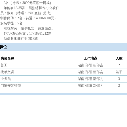
：2名（待遇：3000元底薪十提成）
，年龄在18-35岁，能熟练操作办公软件；
员：数名（待遇：3500底薪+提成）
制作师傅：2名（待遇：4000-8000元）
安装学徒：5名
求：能吃耐劳，做事扎实，待遇面议。
7707398567文；17718981212陈
，新邵县湘商产业园17栋
职位
岗位名称
工作地点
人数
普工
湖南 邵阳 新邵县
2
接单文员
湖南 邵阳 新邵县
若干
业务员
湖南 邵阳 新邵县
3
门窗安装师傅
湖南 邵阳 新邵县
2