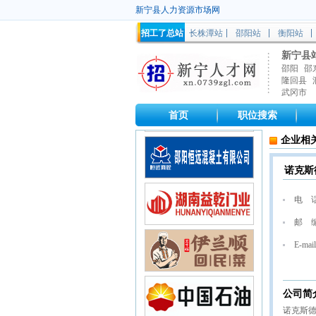
新宁县人力资源市场网
招工了总站
长株潭站
邵阳站
衡阳站
新宁县
邵阳
邵
隆回县
武冈市
首页
职位搜索
企业相
诺克斯
电 
邮 
E-mail
公司简
诺克斯