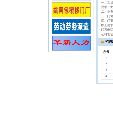
一、文员
要求：女
二、业务
三、门窗
四、门窗
以上要
联系电话：1
公司地址
招聘
序号
1
2
3
4