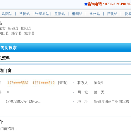
咨询电话：0739-5193190 562
岳阳站
常德站
张家界站
益阳站
郴州站
永州站
怀化站
娄
站
东市
新邵县
邵阳县
洞口县
绥宁县
城步县
简历搜索
关资料
德门窗
话
[
查看
]
联系人
陈先生
编
0
网 址
暂 无
17707398567@139.com
地 址
新邵县湘商产业园17栋
介
德门窗招聘：