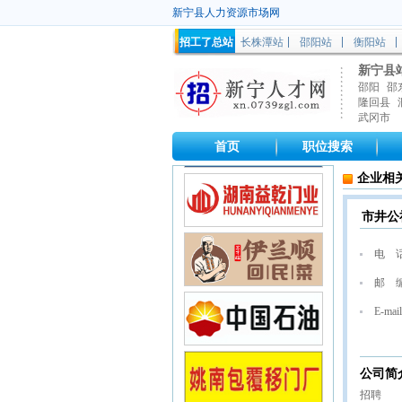
新宁县人力资源市场网
招工了总站
长株潭站
邵阳站
衡阳站
新宁县
邵阳
邵
隆回县
武冈市
首页
职位搜索
企业相
市井公
电 
邮 
E-mail
公司简
招聘