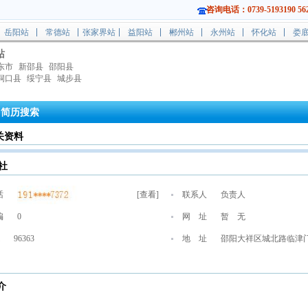
咨询电话：0739-5193190 562
岳阳站
常德站
张家界站
益阳站
郴州站
永州站
怀化站
娄
站
东市
新邵县
邵阳县
洞口县
绥宁县
城步县
简历搜索
关资料
社
话
[
查看
]
联系人
负责人
编
0
网 址
暂 无
96363
地 址
邵阳大祥区城北路临津
介