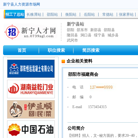
新宁县人力资源市场网
招工了总站
长株潭站
邵阳站
衡阳站
岳阳站
常德站
张家界站
新宁县站
邵阳
邵东市
新邵县
邵阳县
隆回县
洞口县
绥宁县
城步县
武冈市
首页
职位搜索
简历搜索
企业相关资料
邵阳市福建商会
电 话
邮 编
0
E-mail
1573454315
公司简介
【招聘】招人，文~秘方面的，要求20~4