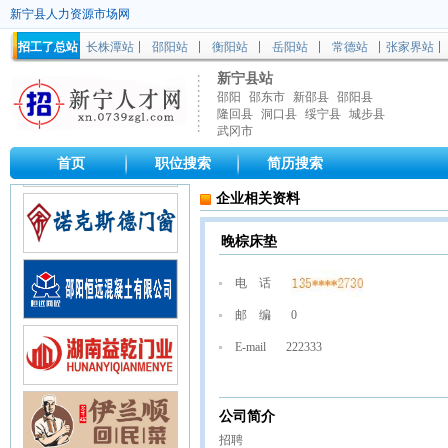
新宁县人力资源市场网
招工了总站
长株潭站
邵阳站
衡阳站
岳阳站
常德站
张家界站
新宁县站
邵阳
邵东市
新邵县
邵阳县
隆回县
洞口县
绥宁县
城步县
武冈市
首页
职位搜索
简历搜索
企业相关资料
晚棕床垫
电 话
邮 编
0
E-mail
222333
公司简介
招聘