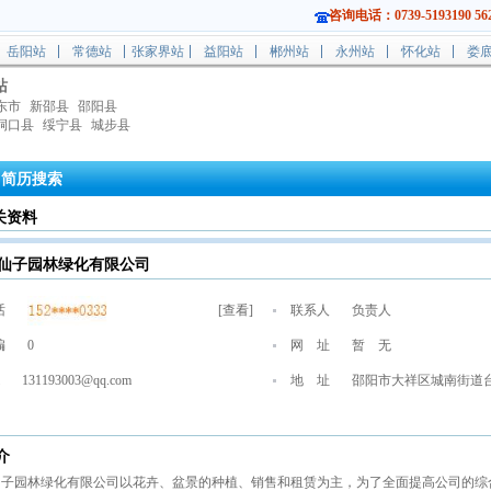
咨询电话：0739-5193190 562
岳阳站
常德站
张家界站
益阳站
郴州站
永州站
怀化站
娄
站
东市
新邵县
邵阳县
洞口县
绥宁县
城步县
简历搜索
关资料
仙子园林绿化有限公司
话
[
查看
]
联系人
负责人
编
0
网 址
暂 无
131193003@qq.com
地 址
邵阳市大祥区城南街道台
介
子园林绿化有限公司以花卉、盆景的种植、销售和租赁为主，为了全面提高公司的综合