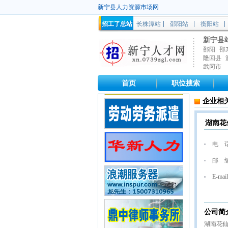
新宁县人力资源市场网
招工了总站
长株潭站
邵阳站
衡阳站
新宁县
邵阳
邵
隆回县
武冈市
首页
职位搜索
企业相
湖南花
电 
邮 
E-mail
公司简
湖南花仙