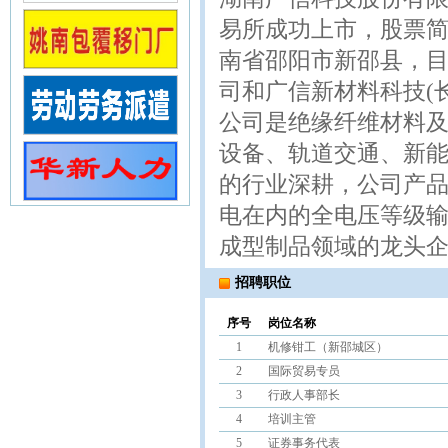
易所成功上市，股票简称
南省邵阳市新邵县，
司和广信新材料科技(
公司是绝缘纤维材料
设备、轨道交通、新
的行业深耕，公司产
电在内的全电压等级
成型制品领域的龙头
招聘职位
序号
岗位名称
1
机修钳工（新邵城区）
2
国际贸易专员
3
行政人事部长
4
培训主管
5
证券事务代表