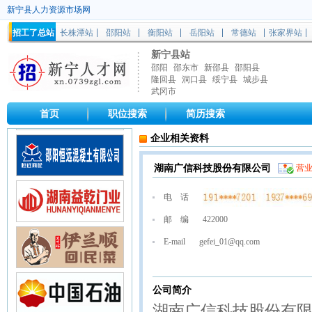
新宁县人力资源市场网
招工了总站
长株潭站
邵阳站
衡阳站
岳阳站
常德站
张家界站
新宁县站
邵阳
邵东市
新邵县
邵阳县
隆回县
洞口县
绥宁县
城步县
武冈市
首页
职位搜索
简历搜索
企业相关资料
湖南广信科技股份有限公司
营
电 话
邮 编
422000
E-mail
gefei_01@qq.com
公司简介
湖南广信科技股份有限公