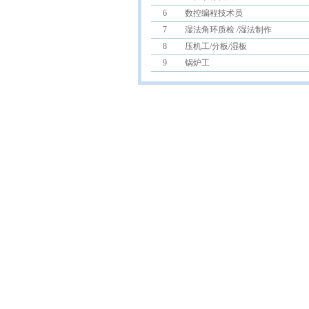
6
数控编程技术员
7
湿法角环质检 /湿法制作
8
压机工/分板/湿板
9
锅炉工