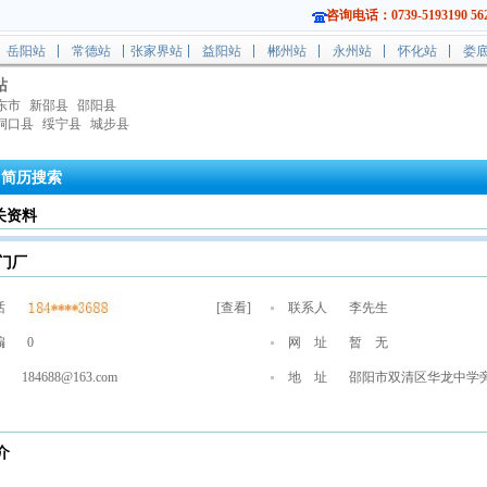
咨询电话：0739-5193190 562
岳阳站
常德站
张家界站
益阳站
郴州站
永州站
怀化站
娄
站
东市
新邵县
邵阳县
洞口县
绥宁县
城步县
简历搜索
关资料
门厂
话
[
查看
]
联系人
李先生
编
0
网 址
暂 无
184688@163.com
地 址
邵阳市双清区华龙中学
介