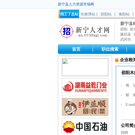
新宁县人力资源市场网
招工了总站
长株潭站
邵阳站
衡阳站
新宁县
邵阳
邵
隆回县
武冈市
首页
职位搜索
企业相
邵阳木
电 
邮 
E-mail
公司简
招聘